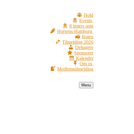
Hold
Events
8 timers spin
Horsens-Hamborg
Ruten
Tilmelding 2026
Deltagere
Sponsorer
Kalender
Om os
Medlemstilmelding
Menu