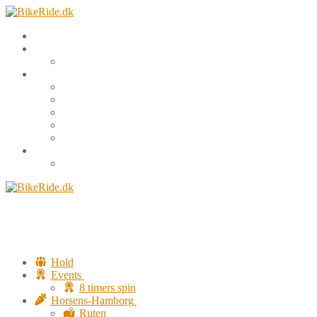
Spring
Menu
Luk
til
indhold
Hold
Events
8 timers spin
Horsens-Hamborg
Ruten