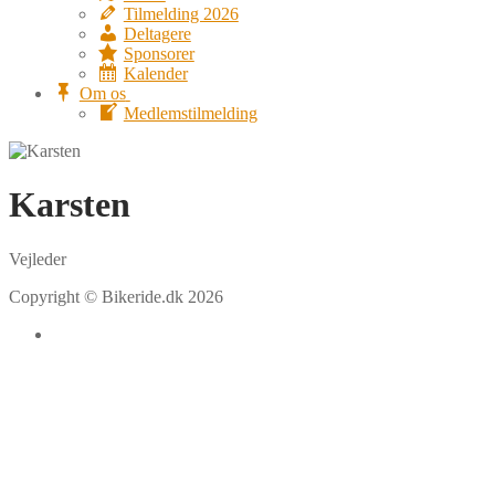
Tilmelding 2026
Deltagere
Sponsorer
Kalender
Om os
Medlemstilmelding
Karsten
Vejleder
Copyright © Bikeride.dk 2026