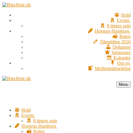
Spring
Menu
Luk
til
Hold
indhold
Events
8 timers spin
Horsens-Hamborg
Ruten
Tilmelding 2026
Deltagere
Sponsorer
Kalender
Om os
Medlemstilmelding
Menu
Hold
Events
8 timers spin
Horsens-Hamborg
Ruten