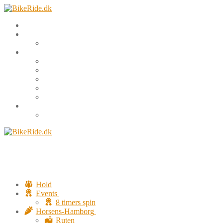
Spring
Menu
Luk
til
indhold
Hold
Events
8 timers spin
Horsens-Hamborg
Ruten