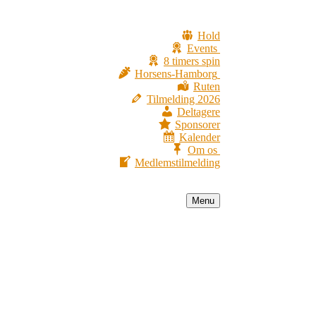
Hold
Events
8 timers spin
Horsens-Hamborg
Ruten
Tilmelding 2026
Deltagere
Sponsorer
Kalender
Om os
Medlemstilmelding
Menu